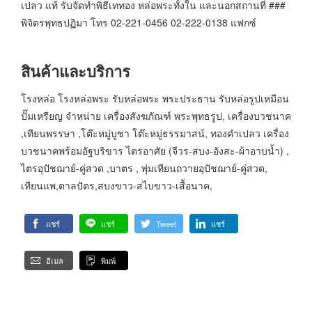
เปลว แท้ รับจัดทำพิธีเททอง หล่อพระทั้งใน และนอกสถานที่ ###
พิจิตรพุทธปฏิมา โทร 02-221-0456 02-222-0138 แฟกซ์
สินค้าและบริการ
โรงหล่อ โรงหล่อพระ รับหล่อพระ พระประธาน รับหล่อรูปเหมือน
ปั๊มเหรียญ จำหน่าย เครื่องสังฆภัณฑ์ พระพุทธรูป, เครื่องบวชนาค
,เทียนพรรษา ,โต๊ะหมู่บูชา โต๊ะหมู่ธรรมาสน์, ทองคำเปลว เครื่อง
บวชนาคพร้อมอัฐบริขาร ไตรอาศัย (จีวร-สบง-อังสะ-ผ้าอาบน้ำ) ,
ไตรอุปัชฌาย์-คู่สวด ,บาตร , พุ่มเทียนถวายอุปัชฌาย์-คู่สวด,
เทียนแพ,ตาลปัตร,สบงขาว-สไบขาว-เสื้อนาค,
แชร์
แชร์
Tweet
แชร์
อีเมล
พิมพ์