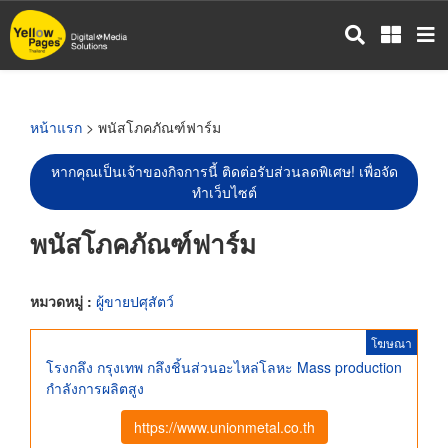
ข้าม
ไป
ยัง
เนื้อหา
หลัก
หน้าแรก
> พนัสโภคภัณฑ์ฟาร์ม
หากคุณเป็นเจ้าของกิจการนี้ ติดต่อรับส่วนลดพิเศษ! เพื่อจัด
ทำเว็บไซต์
พนัสโภคภัณฑ์ฟาร์ม
หมวดหมู่ :
ผู้ขายปศุสัตว์
โฆษณา
โรงกลึง กรุงเทพ กลึงชิ้นส่วนอะไหล่โลหะ Mass production
กำลังการผลิตสูง
https://www.unionmetal.co.th