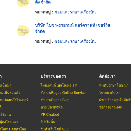
ติ้ง จำกัด
หมวดหมู่ :
ซ่อมและรักษาเครื่องบิน
บริษัท โบซา-ธายานน์ แอร์คราฟท์ เซอร์วิส
จำกัด
หมวดหมู่ :
ซ่อมและรักษาเครื่องบิน
รา
บริการของเรา
ติดต่อเรา
มเป็นมา
ไทยแลนด์ เยลโล่เพจเจส
ทีมที่ปรึกษาโฆษณา
มเป็นส่วนตัว
YellowPages Online Service
โฆษณากับเรา
มปลอดภัยไซเบอร์
YellowPages Blog
ฝ่ายบริการลูกค้าสัมพั
้
นามบัตรดิจิทัล
วิธีการชำระเงิน
รใช้งาน
YP Chatbot
บผู้ลงโฆษณา
โปรโมชั่น
ลโล่เพจเจสทั่วโลก
รับทำเว็บไซต์ SEO