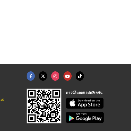
ดาวน์โหลดแอปพลิเคชัน
นธ์