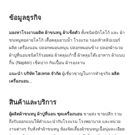
ข้อมูลธุรกิจ
มองหาโรงงานผลิต ผ้าขนหนู ผ้าเช็ดตัว
ทั้งชนิดปักโลโก้ และ ผ้า
ขนหนูทอลายโลโก้ เสื้อคลุมอาบน้ำ โรงแรม รองเท้าสลิปเปอร์
ผลิต เครื่องนอน ปลอกหมอนหนุน ปลอกหมอนข้าง ปลอกผ้านวม
ผ้าปูที่นอนชนิดไร้รอยต่อ ผ้าคลุมเก้าอี้ ผ้าคลุมโต๊ะอาหาร ผ้าแนบ
กิ้น (Napkin) เช็ดปาก กันเปื้อน ผ้ารองจาน
แนะนำ บริษัท ไฮเทรด จำกัด
ผู้เชี่ยวชาญในการทำธุรกิจ
ผลิต
เครื่องนอน
...
สินค้าและบริการ
ผู้ผลิตผ้าขนหนู ผ้าปูที่นอน ชุดเครื่องนอน
ขายส่ง ขายปลีก รวม
ถึงรับออกแบบให้คำแนะนำกับโรงแรม โรงพยาบาล และหน่วย
งานต่างๆ รับสั่งทำผ้าขนหนู ห้องจัดเลี้ยงผ้าขนหนูเนื้อนุ่มละเอียด