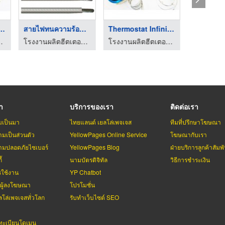
 terminal บล็ ...
สายไฟทนความร้อน (He ...
Thermostat Infinite ...
อ็ม ฮีทติ้ง เอลเลอเม้นท์
โรงงานผลิตฮีตเตอร์ heater เค วี เอ็ม ฮีทติ้ง เอลเลอเม้นท์
โรงงานผลิตฮีตเตอร์ heater เค วี เอ็ม ฮีทติ้ง เอลเลอเม้นท์
รา
บริการของเรา
ติดต่อเรา
มเป็นมา
ไทยแลนด์ เยลโล่เพจเจส
ทีมที่ปรึกษาโฆษณา
มเป็นส่วนตัว
YellowPages Online Service
โฆษณากับเรา
มปลอดภัยไซเบอร์
YellowPages Blog
ฝ่ายบริการลูกค้าสัมพั
้
นามบัตรดิจิทัล
วิธีการชำระเงิน
รใช้งาน
YP Chatbot
บผู้ลงโฆษณา
โปรโมชั่น
ลโล่เพจเจสทั่วโลก
รับทำเว็บไซต์ SEO
ะเบียนโดเมน