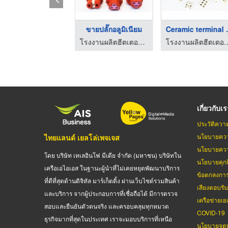
ขายเครื่องวัดอุณหภูม ...
ขายปลั๊กอลูมิเนียม
Ceramic
โรงงานผลิตฮีตเตอร์ heater เค วี เอ็ม ฮีทติ้ง เอลเลอเม้นท์
โรงงานผลิตฮีตเตอร์ heater เค วี เอ็ม ฮีทติ้ง เอลเลอเม้นท์
โรงงานผลิตฮีตเตอร์ heater เค วี เ
เกี่ยวกับเ
ประวัติควา
นโยบายควา
ไทยแลนด์ เยลโล่เพจเจส
นโยบายควา
โดย บริษัท เทเลอินโฟ มีเดีย จำกัด (มหาชน) บริษัทใน
นโยบายคุกกี
เครือเอไอเอส ในฐานะผู้นำที่ไม่เคยหยุดพัฒนาบริการ
ข้อตกลงกา
ที่ดีที่สุดด้านดิจิทัล มาร์เก็ตติ้ง ผ่านเว็บไซต์รวมสินค้า
เสียงตอบรั
และบริการ จากผู้ประกอบการที่เชื่อถือได้ มีการตรวจ
เครือข่ายเย
สอบและยืนยันตัวตนจริง และครอบคลุมทุกหมวด
COVID-19
ธุรกิจมากที่สุดในประเทศ เราจะมอบบริการที่เหนือ
นโยบายจดท