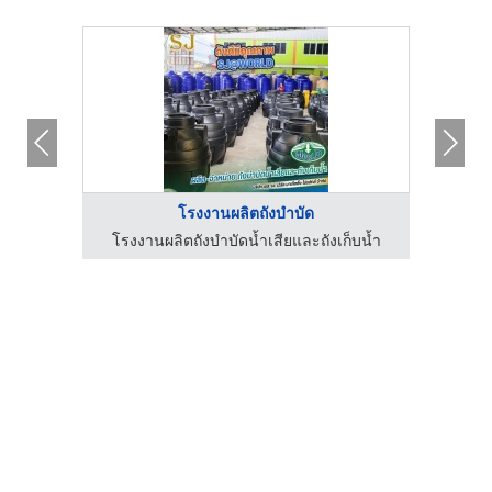
โรงงานผลิตถังบำบัด
โรงงานผลิตถังบำบัดน้ำเสีย ถังดักไขมัน ระบบย่อยไขมัน
โรงงานผลิตถังบำบัดน้ำเสียและถังเก็บน้ำ
จำ