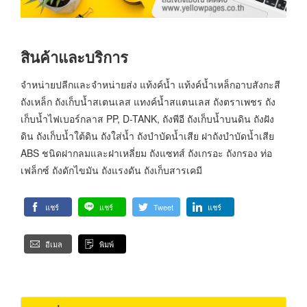
สินค้าและบริการ
จำหน่ายปลีกและจำหน่ายส่ง แท้งค์น้ำ แท้งค์น้ำเหล็กอาบสังกะสี
ถังเหล็ก ถังเก็บน้ำสเตนเลส แทงค์น้ำสแตนเลส ถังตราเพชร ถัง
เก็บน้ำไฟเบอร์กลาส PP, D-TANK, ถังพีอี ถังเก็บน้ำบนดิน ถังฝัง
ดิน ถังเก็บน้ำใต้ดิน ถังใส่น้ำ ถังบำบัดน้ำเสีย ฝาถังบำบัดน้ำเสีย
ABS ชนิดฝากลมและฝาเหลี่ยม ถังแซทส์ ถังเกรอะ ถังกรอง ท่อ
เฟล็กซ์ ถังดักไขมัน ถังแรงดัน ถังเก็บสารเคมี
แชร์
แชร์
Tweet
แชร์
อีเมล
พิมพ์