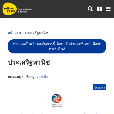
ข้าม
ไป
ยัง
เนื้อหา
หลัก
หน้าแรก
> ประเสริฐพานิช
หากคุณเป็นเจ้าของกิจการนี้ ติดต่อรับส่วนลดพิเศษ! เพื่อจัด
ทำเว็บไซต์
ประเสริฐพานิช
หมวดหมู่ :
เชือกผูกรองเท้า
โฆษณา