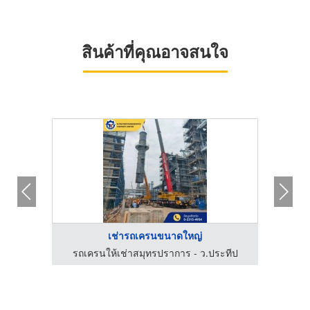
สินค้าที่คุณอาจสนใจ
เช่ารถเครนขนาดใหญ่
ะทีป
รถเครนให้เช่าสมุทรปราการ - ว.ประทีป
รถเ