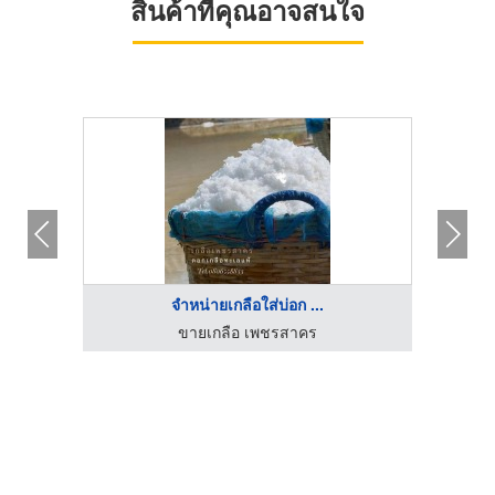
สินค้าที่คุณอาจสนใจ
พลาสติกปูบ่อ
จํ
บริษัท พี.วี.ที.แอนด์ ที.พลาส จำกัด