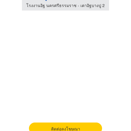
โรงงานอิฐ นครศรีธรรมราช - เตาอิฐบางปู 2
ติดต่อลงโฆษณา