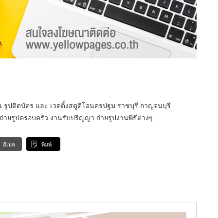
น รูปติดบัตร และ เวดดิ้งสตูดิโอนครปฐม ราชบุรี กาญจนบุรี
ถ่ายรูปครอบครัว งานรับปริญญา ถ่ายรูปงานพิธีต่างๆ
อีเมล
พิมพ์