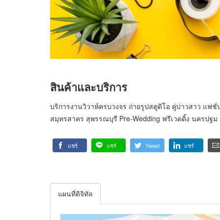
สินค้าและบริการ
บริการงานวิวาห์ครบวงจร ถ่ายรูปสตูดิโอ คู่บ่าวสาว แฟชั่
สมุทรสาคร สุพรรณบุรี Pre-Wedding ฟรีเวดดิ้ง นครปฐม 
แชร์
แชร์
Tweet
แชร์
แผนที่ดิจิทัล