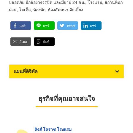
ปลอดภัย มีกล้องวงจรปิด และมียาม 24 ชม., โรงแรม, สถานที่พัก
ผ่อน, โฮเต็ล, ห้องพัก, ห้องสัมมนา จัดเลี้ยง
แชร์
แชร์
Tweet
แชร์
อีเมล
พิมพ์
แผนที่ดิจิทัล
ธุรกิจที่คุณอาจสนใจ
คิงส์ โคราช โรงแรม