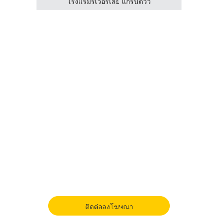
โรงแรมริเวอร์เลย แกรนด์วิว
ติดต่อลงโฆษณา