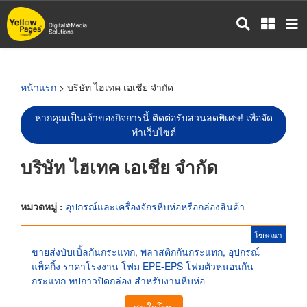
ข้าม
ไป
ยัง
เนื้อหา
หลัก
หน้าแรก
> บริษัท ไฮเทค เอเชีย จำกัด
หากคุณเป็นเจ้าของกิจการนี้ ติดต่อรับส่วนลดพิเศษ! เพื่อจัด
ทำเว็บไซต์
บริษัท ไฮเทค เอเชีย จำกัด
หมวดหมู่ :
อุปกรณ์และเครื่องจักรหีบห่อหรือกล่องสินค้า
โฆษณา
ขายส่งบับเบิ้ลกันกระแทก, พลาสติกกันกระแทก, อุปกรณ์
แพ็คกิ้ง ราคาโรงงาน โฟม EPE-EPS โฟมตัวหนอนกัน
กระแทก ทปกาวปิดกล่อง สำหรับงานหีบห่อ
สนใจโทร