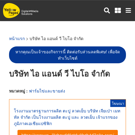
ข้าม
ไป
ยัง
เนื้อหา
หลัก
หน้าแรก
> บริษัท ไอ แอนด์ วี ไบโอ จำกัด
หากคุณเป็นเจ้าของกิจการนี้ ติดต่อรับส่วนลดพิเศษ! เพื่อจัด
ทำเว็บไซต์
บริษัท ไอ แอนด์ วี ไบโอ จำกัด
หมวดหมู่ :
ฟาร์มไข่และขายส่ง
โฆษณา
โรงงานมาตรฐานการผลิต ตะปู ลวดเย็บ บริษัท เจียเป่า เมท
ทัล จำกัด เป็นโรงงานผลิต ตะปู และ ลวดเย็บ เจ้าแรกของ
ภูมิภาคเอเชียแปซิฟิก
https://www.xn--l3cbavdd0ctdu0hzb4d7e0e.com/