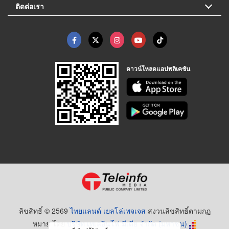
ติดต่อเรา
ดาวน์โหลดแอปพลิเคชัน
ลิขสิทธิ์ © 2569
ไทยแลนด์ เยลโล่เพจเจส
สงวนลิขสิทธิ์ตามกฏ
หมาย โดย
บริษัท เทเลอินโฟ มีเดีย จำกัด (มหาชน)