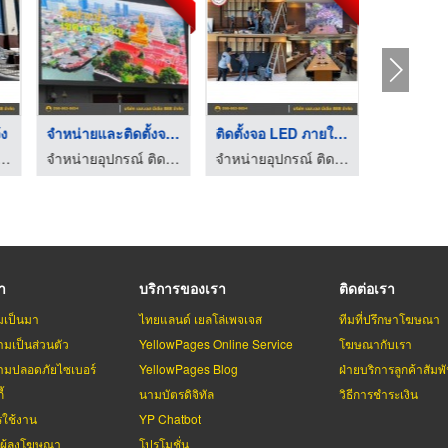
้ง
จำหน่ายและติดตั้งจอ ...
ติดตั้งจอ LED ภายในห ...
์ ติดตั้งจอ LED ทุกระบบ - เอส เอส มีเดีย 888
จำหน่ายอุปกรณ์ ติดตั้งจอ LED ทุกระบบ - เอส เอส มีเดีย 888
จำหน่ายอุปกรณ์ ติดตั้งจอ LED ทุกระบบ - เอส เอส มีเดีย 888
รา
บริการของเรา
ติดต่อเรา
มเป็นมา
ไทยแลนด์ เยลโล่เพจเจส
ทีมที่ปรึกษาโฆษณา
มเป็นส่วนตัว
YellowPages Online Service
โฆษณากับเรา
มปลอดภัยไซเบอร์
YellowPages Blog
ฝ่ายบริการลูกค้าสัมพั
้
นามบัตรดิจิทัล
วิธีการชำระเงิน
รใช้งาน
YP Chatbot
บผู้ลงโฆษณา
โปรโมชั่น