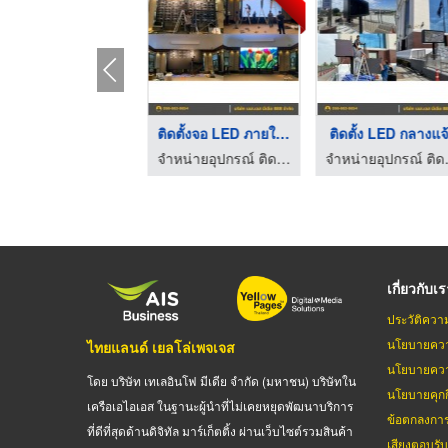
บริการติดตั้งโปรเจคเ ...
ติดตั้งจอ LED ภายในห ...
ติดตั้ง LED กลางแจ
จำหน่ายอุปกรณ์ติดตั้งโปรเจคเตอร์ ทุกระบบ
จำหน่ายอุปกรณ์ ติดตั้งจอ LED ทุกระบบ - เอส เอส มีเดีย 888
จำหน่ายอุปกรณ
เกี่ยวกับเ
ประวัติควา
นโยบายควา
ไทยแลนด์ เยลโล่เพจเจส
นโยบายควา
โดย บริษัท เทเลอินโฟ มีเดีย จำกัด (มหาชน) บริษัทใน
นโยบายคุกกี
เครือเอไอเอส ในฐานะผู้นำที่ไม่เคยหยุดพัฒนาบริการ
ข้อตกลงกา
ที่ดีที่สุดด้านดิจิทัล มาร์เก็ตติ้ง ผ่านเว็บไซต์รวมสินค้า
เสียงตอบรั