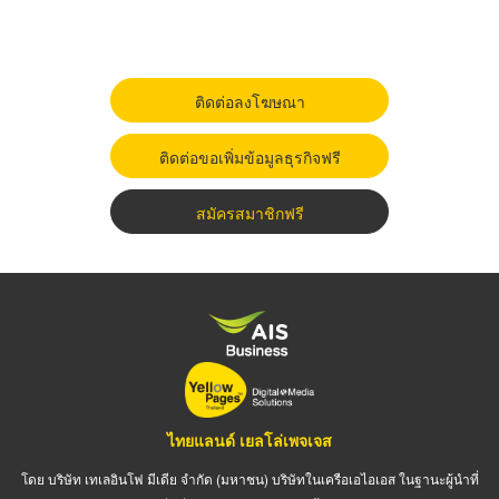
ติดต่อลงโฆษณา
ติดต่อขอเพิ่มข้อมูลธุรกิจฟรี
สมัครสมาชิกฟรี
ไทยแลนด์ เยลโล่เพจเจส
โดย บริษัท เทเลอินโฟ มีเดีย จำกัด (มหาชน) บริษัทในเครือเอไอเอส ในฐานะผู้นำที่