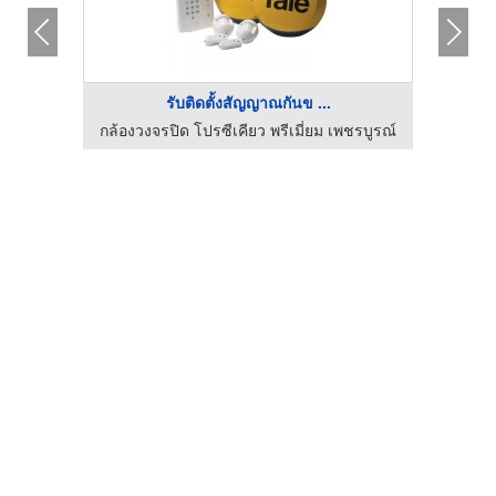
รับติดตั้งสัญญาณกันข ...
ชรบูรณ์
กล้องวงจรปิด โปรซีเคียว พรีเมี่ยม เพชรบูรณ์
กล้องว