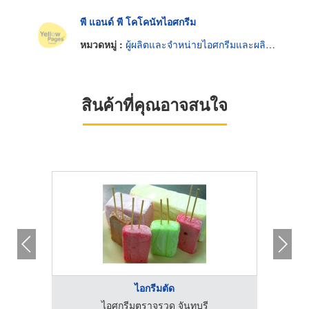
พี แอนด์ พี โคโคนัทไอศกรีม
หมวดหมู่ :
ผู้ผลิตและจำหน่ายไอศกรีมและผลิตภัณฑ์แช่แข็ง
สินค้าที่คุณอาจสนใจ
ไอกรีมตัด
ไอศกรีมตราจรวด จันทบุรี
โร