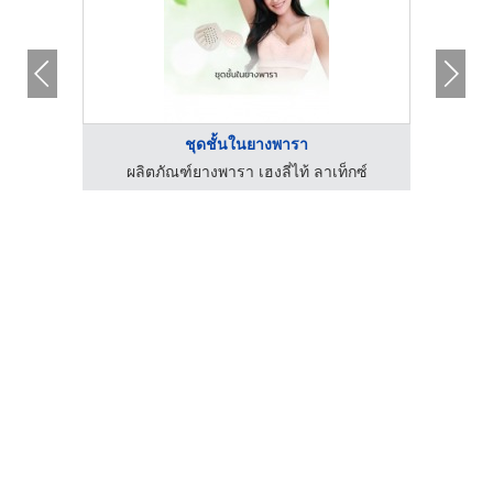
ชุดชั้นในยางพารา
กซ์
ผลิตภัณฑ์ยางพารา เฮงลี่ไท้ ลาเท็กซ์