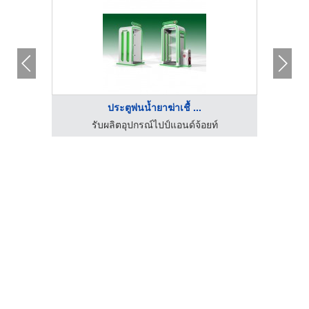
ประตูพ่นน้ำยาฆ่าเชื้ ...
บริษัท 
าถูก
รับผลิตอุปกรณ์ไปป์แอนด์จ้อยท์