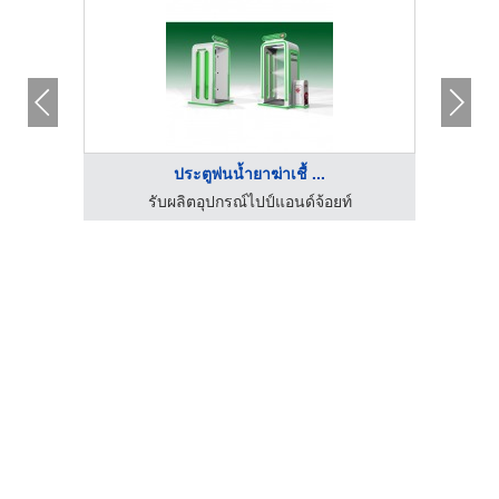
ประตูพ่นน้ำยาฆ่าเชื้ ...
บริษัท 
าถูก
รับผลิตอุปกรณ์ไปป์แอนด์จ้อยท์