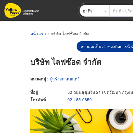
ข้าม
ธุรกิจ
ไป
ยัง
เนื้อหา
หลัก
หน้าแรก
> บริษัท ไลฟซ๊อต จำกัด
หากคุณเป็นเจ้าของกิจการนี้ ต
บริษัท ไลฟซ๊อต จำกัด
หมวดหมู่ :
ผู้สร้างภาพยนตร์
ที่อยู่
50 ถนนสุขุมวิท 21 เขตวัฒนา กรุง
โทรศัพท์
02-185-0859