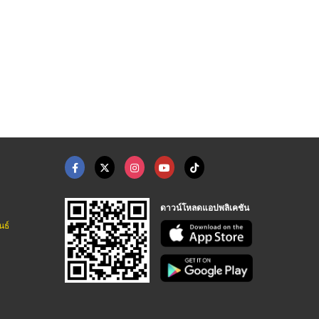
ดาวน์โหลดแอปพลิเคชัน
นธ์