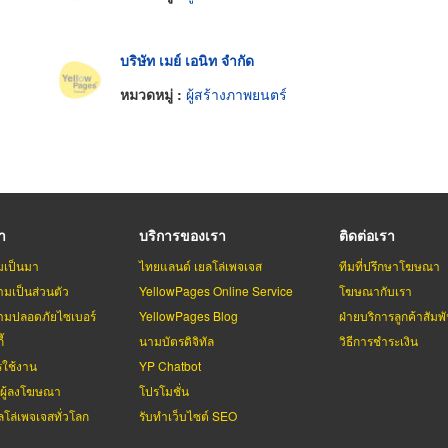
บริษัท เมย์ เอนิท จำกัด
หมวดหมู่ :
ผู้สร้างภาพยนตร์
รา
บริการของเรา
ติดต่อเรา
มเป็นมา
ไทยแลนด์ เยลโล่เพจเจส
ทีมที่ปรึกษาโฆษณา
มเป็นส่วนตัว
YellowPages Online Service
โฆษณากับเรา
มปลอดภัยไซเบอร์
YellowPages Blog
ฝ่ายบริการลูกค้าสัมพั
้
นามบัตรดิจิทัล
วิธีการชำระเงิน
รใช้งาน
YP Chatbot
บผู้ลงโฆษณา
โปรโมชั่น
ลโล่เพจเจสทั่วโลก
รับทำเว็บไซต์ SEO