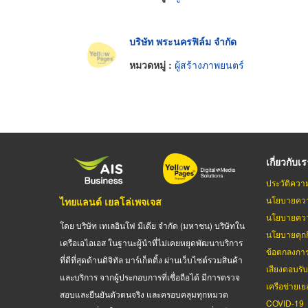
บริษัท พระนครฟิล์ม จำกัด
หมวดหมู่ :
ผู้สร้างภาพยนตร์
เกี่ยวกับเ
ประวัติควา
นโยบายควา
ไทยแลนด์ เยลโล่เพจเจส
นโยบายควา
โดย บริษัท เทเลอินโฟ มีเดีย จำกัด (มหาชน) บริษัทใน
นโยบายคุกกี
เครือเอไอเอส ในฐานะผู้นำที่ไม่เคยหยุดพัฒนาบริการ
ข้อตกลงกา
ที่ดีที่สุดด้านดิจิทัล มาร์เก็ตติ้ง ผ่านเว็บไซต์รวมสินค้า
เสียงตอบรั
และบริการ จากผู้ประกอบการที่เชื่อถือได้ มีการตรวจ
เครือข่ายเย
สอบและยืนยันตัวตนจริง และครอบคลุมทุกหมวด
COVID-19