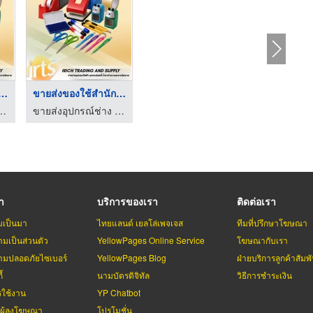
งของใช้สำนักงาน ...
ขายส่งของใช้สำนักงาน ...
รณ์เซฟตี้ อุปกรณ์ไฟฟ้า - irichtrading
ขายส่งอุปกรณ์ช่าง อุปกรณ์เซฟตี้ อุปกรณ์ไฟฟ้า - irichtrading
รา
บริการของเรา
ติดต่อเรา
มเป็นมา
ไทยแลนด์ เยลโล่เพจเจส
ทีมที่ปรึกษาโฆษณา
มเป็นส่วนตัว
YellowPages Online Service
โฆษณากับเรา
มปลอดภัยไซเบอร์
YellowPages Blog
ฝ่ายบริการลูกค้าสัมพั
้
นามบัตรดิจิทัล
วิธีการชำระเงิน
รใช้งาน
YP Chatbot
บผู้ลงโฆษณา
โปรโมชั่น