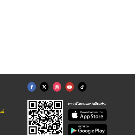
ดาวน์โหลดแอปพลิเคชัน
นธ์