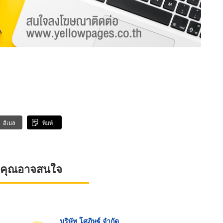
อีเมล
พิมพ์
ที่คุณอาจสนใจ
บริษัท โศภิษฐ์ จำกัด