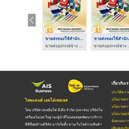
ขายส่งของใช้สำนักงาน ...
ขายส่
ขายส่งอุปกรณ์ช่าง อุปกรณ์เซฟตี้ อุปกรณ์ไฟฟ้า - irichtrading
ขายส่งอุปกรณ์ช่าง อุปก
เกี่ยวกับเ
ประวัติควา
นโยบายควา
ไทยแลนด์ เยลโล่เพจเจส
นโยบายควา
โดย บริษัท เทเลอินโฟ มีเดีย จำกัด (มหาชน) บริษัทใน
นโยบายคุกกี
เครือเอไอเอส ในฐานะผู้นำที่ไม่เคยหยุดพัฒนาบริการ
ข้อตกลงกา
ที่ดีที่สุดด้านดิจิทัล มาร์เก็ตติ้ง ผ่านเว็บไซต์รวมสินค้า
เสียงตอบรั