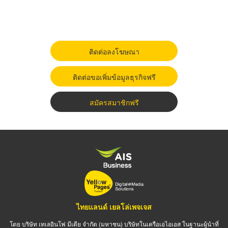
ติดต่อลงโฆษณา
ติดต่อขอเพิ่มข้อมูลธุรกิจฟรี
สมัครสมาชิกฟรี
ไทยแลนด์ เยลโล่เพจเจส
โดย บริษัท เทเลอินโฟ มีเดีย จำกัด (มหาชน) บริษัทในเครือเอไอเอส ในฐานะผู้นำที่