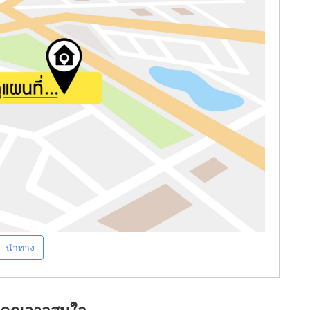
นำทาง