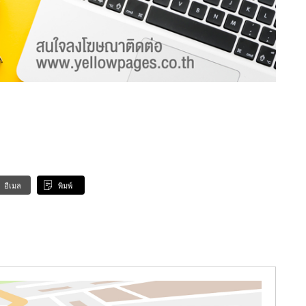
อีเมล
พิมพ์