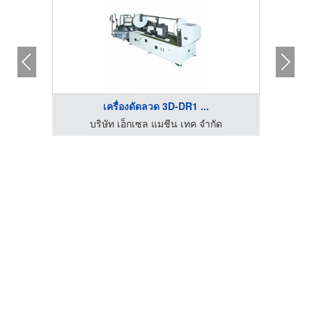
เครื่องดัดลวด 3D-DR1 ...
ด
บริษัท เอ็กเซล แมชีน เทค จำกัด