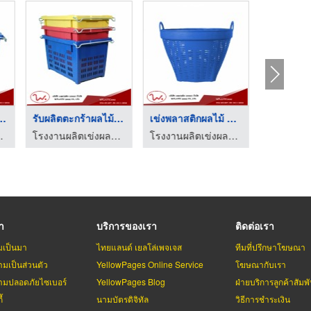
ผลไม้พลาสติ ...
รับผลิตตะกร้าผลไม้หู ...
เข่งพลาสติกผลไม้ สมุ ...
 - ว.พลาสติก (2002)
โรงงานผลิตเข่งผลไม้ ลังผลไม้พลาสติก - ว.พลาสติก (2002)
โรงงานผลิตเข่งผลไม้ ลังผลไม้พลาสติก - ว.พลาสติก (2002)
รา
บริการของเรา
ติดต่อเรา
มเป็นมา
ไทยแลนด์ เยลโล่เพจเจส
ทีมที่ปรึกษาโฆษณา
มเป็นส่วนตัว
YellowPages Online Service
โฆษณากับเรา
มปลอดภัยไซเบอร์
YellowPages Blog
ฝ่ายบริการลูกค้าสัมพั
้
นามบัตรดิจิทัล
วิธีการชำระเงิน