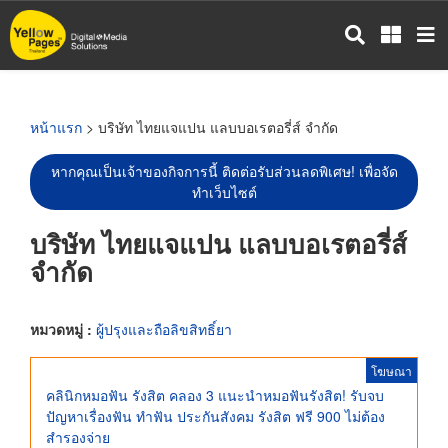
ข้าม
ไป
ยัง
เนื้อหา
หลัก
หน้าแรก
> บริษัท ไทยแจแปน แลบบอเรตอรี่ส์ จำกัด
หากคุณเป็นเจ้าของกิจการนี้ ติดต่อรับส่วนลดพิเศษ! เพื่อจัด
ทำเว็บไซต์
บริษัท ไทยแจแปน แลบบอเรตอรี่ส์
จำกัด
หมวดหมู่ :
ผู้ปรุงและถือลิขสิทธิ์ยา
โฆษณา
คลินิกหมอฟัน รังสิต คลอง 3 แนะนำหมอฟันรังสิต! รับจบ
ปัญหาเรื่องฟัน ทําฟัน ประกันสังคม รังสิต ฟรี 900 ไม่ต้อง
สำรองจ่าย