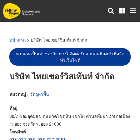
ข้าม
ไป
ยัง
เนื้อหา
หลัก
หน้าแรก
> บริษัท ไทยเซอร์วิสเพ้นท์ จำกัด
หากคุณเป็นเจ้าของกิจการนี้ ติดต่อรับส่วนลดพิเศษ! เพื่อจัด
ทำเว็บไซต์
บริษัท ไทยเซอร์วิสเพ้นท์ จำกัด
หมวดหมู่ :
วัตถุทำพื้น
ที่อยู่
38/7 ซอยอุดมสุข ถนนวัดโขดหิน-เขาไผ่ ตำบลทับมา อำเภอเมือง
ระยอง จังหวัดระยอง 21000
โทรศัพท์
038-022-986
,
086-327-3081