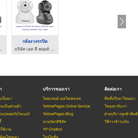
กล้องวงจรปิด
ดี พอยท์ จำกัด
บริษัท เอส ดี พอยท์ จำกัด
รา
บริการของเรา
ติดต่อเรา
มเป็นมา
ไทยแลนด์ เยลโล่เพจเจส
ทีมที่ปรึกษาโฆษณา
มเป็นส่วนตัว
YellowPages Online Service
โฆษณากับเรา
มปลอดภัยไซเบอร์
YellowPages Blog
ฝ่ายบริการลูกค้าสัมพั
้
นามบัตรดิจิทัล
วิธีการชำระเงิน
รใช้งาน
YP Chatbot
บผู้ลงโฆษณา
โปรโมชั่น