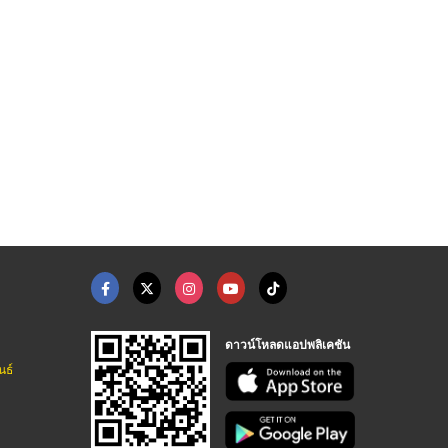
ดาวน์โหลดแอปพลิเคชัน
นธ์