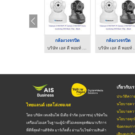
กล้องวงจรปิด
กล้องวงจรปิด
บริษัท เอส ดี พอยท์ จำกัด
บริษัท เอส 
เกี่ยวกับเ
ประวัติควา
นโยบายควา
ไทยแลนด์ เยลโล่เพจเจส
นโยบายควา
โดย บริษัท เทเลอินโฟ มีเดีย จำกัด (มหาชน) บริษัทใน
นโยบายคุกกี
เครือเอไอเอส ในฐานะผู้นำที่ไม่เคยหยุดพัฒนาบริการ
ข้อตกลงกา
ที่ดีที่สุดด้านดิจิทัล มาร์เก็ตติ้ง ผ่านเว็บไซต์รวมสินค้า
เสียงตอบรั