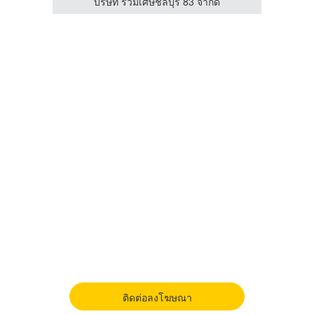
บริษัท รวมเศษชลบุรี 83 จำกัด
อุปกร
ติดต่อลงโฆษณา