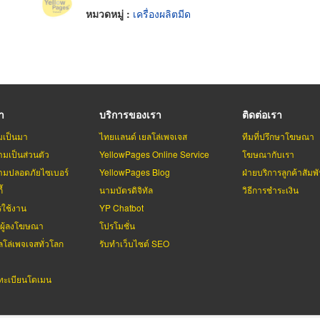
หมวดหมู่ :
เครื่องผลิตมีด
รา
บริการของเรา
ติดต่อเรา
มเป็นมา
ไทยแลนด์ เยลโล่เพจเจส
ทีมที่ปรึกษาโฆษณา
มเป็นส่วนตัว
YellowPages Online Service
โฆษณากับเรา
มปลอดภัยไซเบอร์
YellowPages Blog
ฝ่ายบริการลูกค้าสัมพั
้
นามบัตรดิจิทัล
วิธีการชำระเงิน
รใช้งาน
YP Chatbot
บผู้ลงโฆษณา
โปรโมชั่น
ลโล่เพจเจสทั่วโลก
รับทำเว็บไซต์ SEO
ะเบียนโดเมน