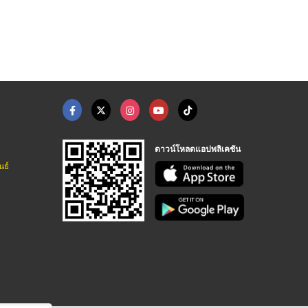
ดาวน์โหลดแอปพลิเคชัน
นธ์