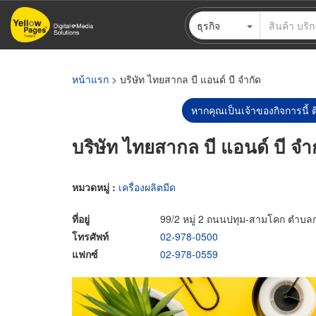
ข้าม
ธุรกิจ
ไป
ยัง
เนื้อหา
หลัก
หน้าแรก
> บริษัท ไทยสากล บี แอนด์ บี จำกัด
หากคุณเป็นเจ้าของกิจการนี้ ต
บริษัท ไทยสากล บี แอนด์ บี จำ
หมวดหมู่ :
เครื่องผลิตมีด
ที่อยู่
99/2 หมู่ 2 ถนนปทุม-สามโคก ตำบล
โทรศัพท์
02-978-0500
แฟกซ์
02-978-0559