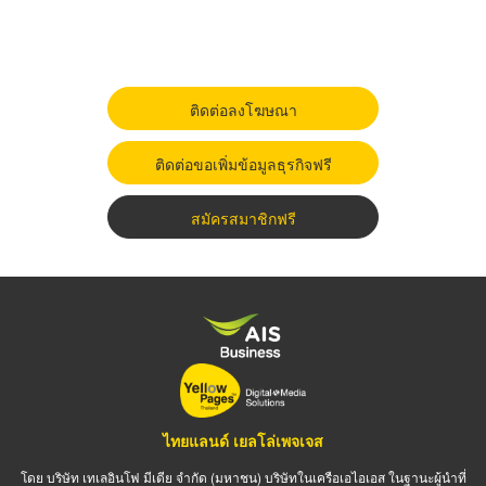
ติดต่อลงโฆษณา
ติดต่อขอเพิ่มข้อมูลธุรกิจฟรี
สมัครสมาชิกฟรี
ไทยแลนด์ เยลโล่เพจเจส
โดย บริษัท เทเลอินโฟ มีเดีย จำกัด (มหาชน) บริษัทในเครือเอไอเอส ในฐานะผู้นำที่