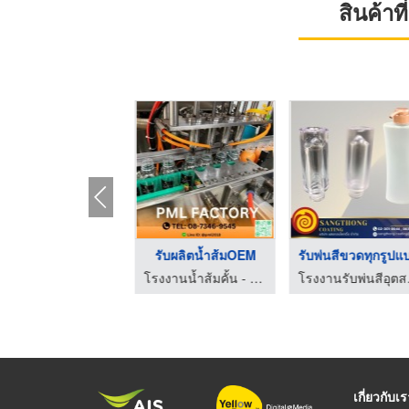
สินค้า
น้ำส้มคั้นสด100% ราค ...
รับผลิตน้ำส้มOEM
รับพ่นสีขวดทุกรูปแ
โรงงานน้ำส้มคั้น - พรีเมี่ยมลิสต์
โรงงานน้ำส้มคั้น - พรีเมี่ยมลิสต์
โรงงานรับ
เกี่ยวกับเ