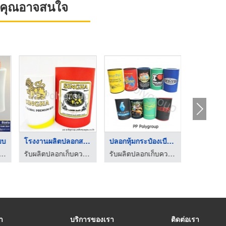
ที่คุณอาจสนใจ
บบ
โรงงานผลิตปลอกสวมใส่ ...
ปลอกหุ้มกระป๋องเบียร ...
พ่นสีอุตสาหกรรม - แสงทองโคทติ้ง
รับผลิตปลอกเก็บความเย็น - พีแอนด์พีโพลีกรุ๊ป
รับผลิตปลอกเก็บความเย็น - พีแอนด์พีโพลีกรุ๊ป
รา
บริการของเรา
ติดต่อเรา