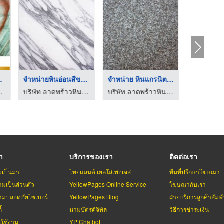
ายธรร ...
จำหน่ายหินอ่อนสีขาว ...
จำหน่าย หินแกรนิตพ่ ...
 ธง อี้ (ไทยแลนด์)
บริษัท ลาดพร้าวหินอ่อน จำกัด
บริษัท ลาดพร้าวหินอ่อน จำกัด
รา
บริการของเรา
ติดต่อเรา
มเป็นมา
ไทยแลนด์ เยลโล่เพจเจส
ทีมที่ปรึกษาโฆษณา
มเป็นส่วนตัว
YellowPages Online Service
โฆษณากับเรา
มปลอดภัยไซเบอร์
YellowPages Blog
ฝ่ายบริการลูกค้าสัมพั
้
นามบัตรดิจิทัล
วิธีการชำระเงิน
รใช้งาน
YP Chatbot