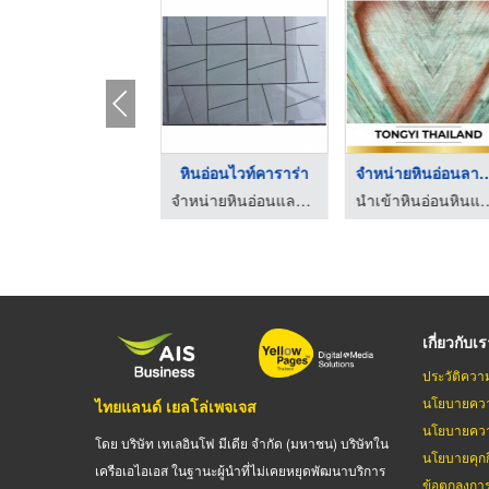
ับตัดหินอ่อน, รับตั ...
หินอ่อนไวท์คาราร่า
จำหน่ายหินอ่อนล
จำหน่ายหินอ่อนและแกรนิตนำเข้า
จำหน่ายหินอ่อนและแกรนิตนำเข้า
นำเข้าหินอ่อนหินแกรนิต -
เกี่ยวกับเ
ประวัติควา
นโยบายควา
ไทยแลนด์ เยลโล่เพจเจส
นโยบายควา
โดย บริษัท เทเลอินโฟ มีเดีย จำกัด (มหาชน) บริษัทใน
นโยบายคุกกี
เครือเอไอเอส ในฐานะผู้นำที่ไม่เคยหยุดพัฒนาบริการ
ข้อตกลงกา