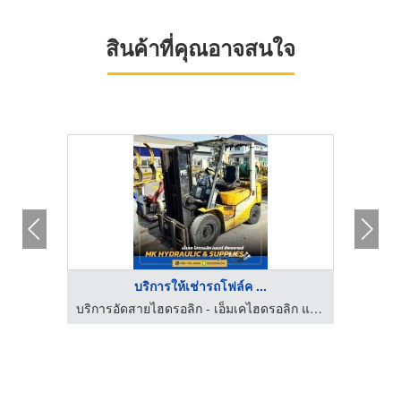
สินค้าที่คุณอาจสนใจ
บริการให้เช่ารถโฟล์ค ...
ตัวแทนจำหน่าย – ศูนย์ซ่อม อุปกรณ์ไฮดรอลิค ยี่ห้อ ENERPAC ระยอง
บริการอัดสายไฮดรอลิก - เอ็มเคไฮดรอลิก แอนด์ซัพพลายส์