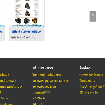
ค
ผลิตลำโพงตามสเปค
ผลิตและจำหน่ายลำโพง - โอบอ้อมอุตสาหกรรม
รา
บริการของเรา
ติดต่อเรา
มเป็นมา
ไทยแลนด์ เยลโล่เพจเจส
ทีมที่ปรึกษาโฆษณา
มเป็นส่วนตัว
YellowPages Online Service
โฆษณากับเรา
มปลอดภัยไซเบอร์
YellowPages Blog
ฝ่ายบริการลูกค้าสัมพั
้
นามบัตรดิจิทัล
วิธีการชำระเงิน
รใช้งาน
YP Chatbot
บผู้ลงโฆษณา
โปรโมชั่น