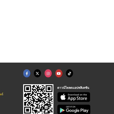
ดาวน์โหลดแอปพลิเคชัน
นธ์