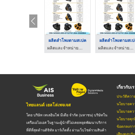
ผลิตลำโพงตามสเปค
ผลิตลำโพงตามสเป
ผลิตและจำหน่ายลำโพง - โอบอ้อมอุตสาหกรรม
ผลิตและจำหน่ายลำโพง - โอบอ้อมอุตสาหกรรม
เกี่ยวกับเ
ประวัติควา
นโยบายควา
ไทยแลนด์ เยลโล่เพจเจส
นโยบายควา
โดย บริษัท เทเลอินโฟ มีเดีย จำกัด (มหาชน) บริษัทใน
นโยบายคุกกี
เครือเอไอเอส ในฐานะผู้นำที่ไม่เคยหยุดพัฒนาบริการ
ข้อตกลงกา
ที่ดีที่สุดด้านดิจิทัล มาร์เก็ตติ้ง ผ่านเว็บไซต์รวมสินค้า
เสียงตอบรั