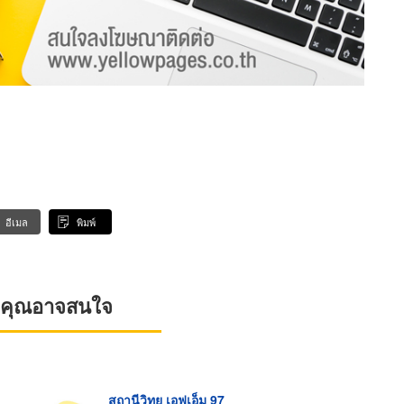
อีเมล
พิมพ์
ที่คุณอาจสนใจ
สถานีวิทยุ เอฟเอ็ม 97