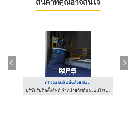
สินค้าที่คุณอาจสนใจ
HOT
ตรวจสอบลิฟต์หลังแผ่น ...
ทรัสส์
บริษัทรับติดตั้งลิฟต์ จำหน่ายลิฟต์และบันไดเลื่อน | NPS PLUS
บริษั