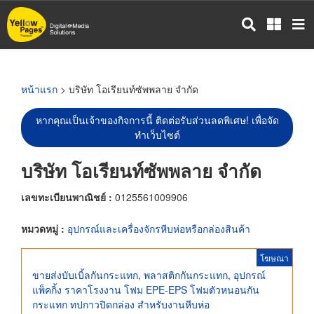
ข้าม
ไป
ยัง
เนื้อหา
หลัก
หน้าแรก
> บริษัท โอเรียนท์ซัพพลาย จำกัด
หากคุณเป็นเจ้าของกิจการนี้ ติดต่อรับส่วนลดพิเศษ! เพื่อจัด
ทำเว็บไซต์
บริษัท โอเรียนท์ซัพพลาย จำกัด
เลขทะเบียนพาณิชย์ :
0125561009906
หมวดหมู่ :
อุปกรณ์และเครื่องจักรหีบห่อหรือกล่องสินค้า
โฆษณา
ขายส่งบับเบิ้ลกันกระแทก, พลาสติกกันกระแทก, อุปกรณ์
แพ็คกิ้ง ราคาโรงงาน โฟม EPE-EPS โฟมตัวหนอนกัน
กระแทก ทปกาวปิดกล่อง สำหรับงานหีบห่อ