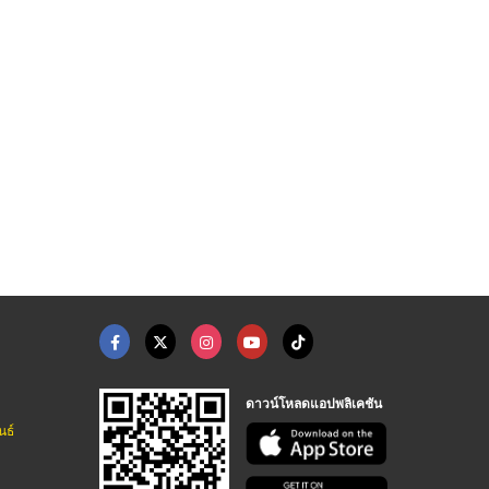
วิทช์บอร์ด
มิเตอร์น้ำ 2 นิ้ว
ขายส่งอุปกรณ์วาล์ว, ...
โรงงานผลิตตู้สวิทซ์บอร์ด - เอ็น.เอส.พี.สวิทช์บอร์ด
ปั๊มจ่ายสารเคมี มาตรวัดน้ำ - บริษัท เอทีที อินดัสตรีส์ จำกัด
ร้านขายท่อพีวีซีราคาถูก - ประมงไทยเอ็นเตอร์ไพรส์
ดาวน์โหลดแอปพลิเคชัน
นธ์