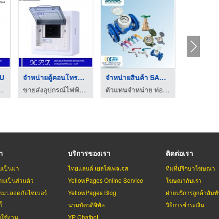
SU
จำหน่ายตู้คอนโทรล ลา ...
จำหน่ายสินค้า SANWA
ผลิตตู้ส
 เอ็น.พี.ที.อิเล็กทริค ซัพพลาย
ขายส่งอุปกรณ์ไฟฟ้าแรงสูง-แรงต่ำ เอ็น.พี.ที.อิเล็กทริค ซัพพลาย
ตัวแทนจำหน่าย ท่อประปา ท่อพีวีซี (เอสซีจี) - ว ศิริภัณฑ์
รา
บริการของเรา
ติดต่อเรา
มเป็นมา
ไทยแลนด์ เยลโล่เพจเจส
ทีมที่ปรึกษาโฆษณา
มเป็นส่วนตัว
YellowPages Online Service
โฆษณากับเรา
มปลอดภัยไซเบอร์
YellowPages Blog
ฝ่ายบริการลูกค้าสัมพั
้
นามบัตรดิจิทัล
วิธีการชำระเงิน
รใช้งาน
YP Chatbot