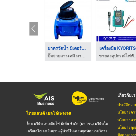
จำหน่ายอุปกรณ์ติดตั้ ...
มาตรวัดน้ำ มิเตอร์น้ ...
เครื่องมือ KYORIT
รับติดตั้งวางระบบแก๊ส - เคเอชจี แอลพีจี โปรดักส์
ปั๊มจ่ายสารเคมี มาตรวัดน้ำ - บริษัท เอทีที อินดัสตรีส์ จำกัด
ขายส่งอุปกรณ์ไฟฟ้าแรงสูง-แรงต่ำ
เกี่ยวกับเ
ประวัติควา
นโยบายควา
ไทยแลนด์ เยลโล่เพจเจส
นโยบายควา
โดย บริษัท เทเลอินโฟ มีเดีย จำกัด (มหาชน) บริษัทใน
นโยบายคุกกี
เครือเอไอเอส ในฐานะผู้นำที่ไม่เคยหยุดพัฒนาบริการ
ข้อตกลงกา