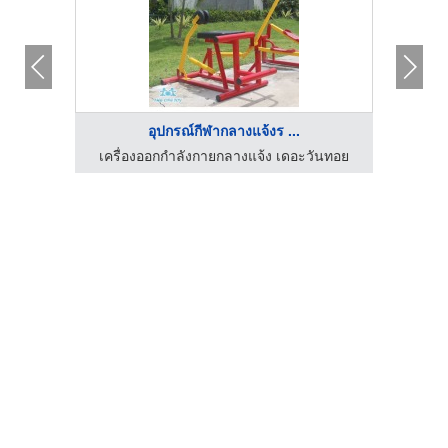
อุปกรณ์กีฬากลางแจ้งร ...
ันทอย
เครื่องออกกำลังกายกลางแจ้ง เดอะวันทอย
เครื