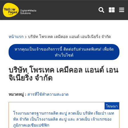
ข้าม
ไป
ยัง
เนื้อหา
หลัก
หน้าแรก
> บริษัท โพรเทค เคมีคอล แอนด์ เอนจิเนียริ่ง จำกัด
หากคุณเป็นเจ้าของกิจการนี้ ติดต่อรับส่วนลดพิเศษ! เพื่อจัด
ทำเว็บไซต์
บริษัท โพรเทค เคมีคอล แอนด์ เอน
จิเนียริ่ง จำกัด
หมวดหมู่ :
สารที่ใช้ทำความสะอาด
โฆษณา
โรงงานมาตรฐานการผลิต ตะปู ลวดเย็บ บริษัท เจียเป่า เมท
ทัล จำกัด เป็นโรงงานผลิต ตะปู และ ลวดเย็บ เจ้าแรกของ
ภูมิภาคเอเชียแปซิฟิก