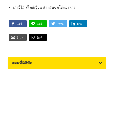
เก้าอี้ไม้ สไตล์ญี่ปุ่น สำหรับชุดโต๊ะอาหาร...
แชร์
แชร์
Tweet
แชร์
อีเมล
พิมพ์
แผนที่ดิจิทัล