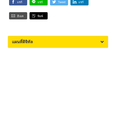
แชร์
แชร์
Tweet
แชร์
อีเมล
พิมพ์
แผนที่ดิจิทัล