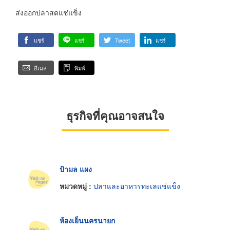
ส่งออกปลาสดแช่แข็ง
แชร์
แชร์
Tweet
แชร์
อีเมล
พิมพ์
ธุรกิจที่คุณอาจสนใจ
ป้ามล แผง
หมวดหมู่ :
ปลาและอาหารทะเลแช่แข็ง
ห้องเย็นนครนายก