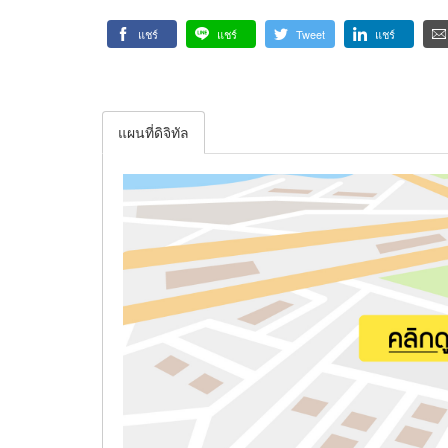
แชร์
แชร์
Tweet
แชร์
แผนที่ดิจิทัล