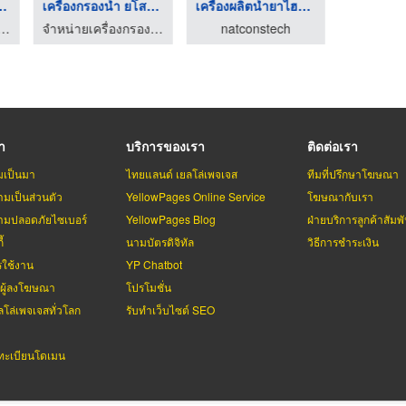
โรงงานผลิต ...
เครื่องกรองน้ำ ยโสธร ...
เครื่องผลิตน้ำยาไฮโป ...
ยเครื่องกรองน้ำ ยโสธร
จำหน่ายเครื่องกรองน้ำ ยโสธร
natconstech
natco
รา
บริการของเรา
ติดต่อเรา
มเป็นมา
ไทยแลนด์ เยลโล่เพจเจส
ทีมที่ปรึกษาโฆษณา
มเป็นส่วนตัว
YellowPages Online Service
โฆษณากับเรา
มปลอดภัยไซเบอร์
YellowPages Blog
ฝ่ายบริการลูกค้าสัมพั
้
นามบัตรดิจิทัล
วิธีการชำระเงิน
รใช้งาน
YP Chatbot
บผู้ลงโฆษณา
โปรโมชั่น
ลโล่เพจเจสทั่วโลก
รับทำเว็บไซต์ SEO
ะเบียนโดเมน