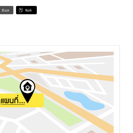
อีเมล
พิมพ์