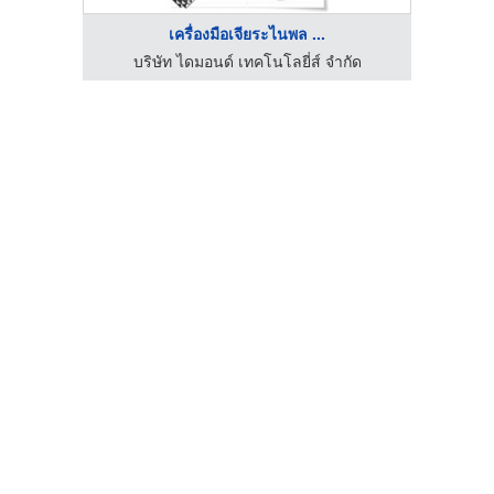
เครื่องมือเจียระไนพล ...
ัด
บริษัท ไดมอนด์ เทคโนโลยี่ส์ จำกัด
บ