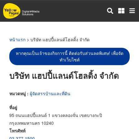
ข้าม
ไป
ยัง
เนื้อหา
หลัก
หน้าแรก
> บริษัท แฮปปี้แลนด์โฮลดิ้ง จำกัด
หากคุณเป็นเจ้าของกิจการนี้ ติดต่อรับส่วนลดพิเศษ! เพื่อจัด
ทำเว็บไซต์
บริษัท แฮปปี้แลนด์โฮลดิ้ง จำกัด
หมวดหมู่ :
ผู้จัดสรรบ้านและที่ดิน
ที่อยู่
95 ถนนแฮปปี้แลนด์ 1 แขวงคลองจั่น เขตบางกะปิ
กรุงเทพมหานคร 10240
โทรศัพท์
02-377-1500