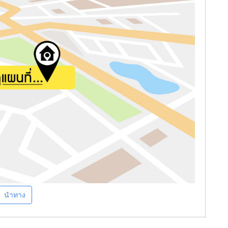
นำทาง