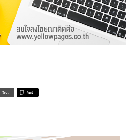
อีเมล
พิมพ์