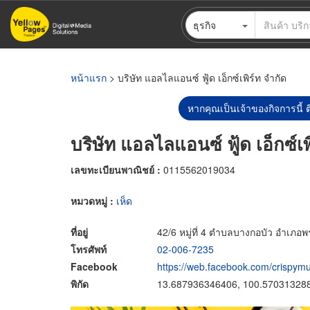
ข้าม
ธุรกิจ
ไป
ยัง
เนื้อหา
หลัก
หน้าแรก
> บริษัท แอลไลแอนซ์ ฟู้ด เอ็กซ์เพิร์ท จำกัด
หากคุณเป็นเจ้าของกิจการนี้ ต
บริษัท แอลไลแอนซ์ ฟู้ด เอ็กซ์เพ
เลขทะเบียนพาณิชย์ :
0115562019034
หมวดหมู่ :
เห็ด
ที่อยู่
42/6 หมู่ที่ 4 ตำบลบางกอบัว อำเภ
โทรศัพท์
02-006-7235
Facebook
https://web.facebook.com/crispy
พิกัด
13.687936346406, 100.57031328