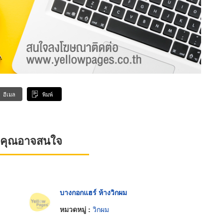
อีเมล
พิมพ์
ที่คุณอาจสนใจ
บางกอกแฮร์ ห้างวิกผม
หมวดหมู่ :
วิกผม