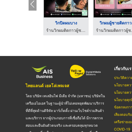
วิกติดกาวผู้ชาย
วิกปิดผมบาง
วิกผมผู้ชายติดก
ร้านวิกผมติดกาวผู้ชาย ช่างองุ่น - Dara Hairwig
ร้านวิกผมติดกาวผู้ชาย ช่างองุ่น - Dara Hairwig
เกี่ยวกับเ
ประวัติควา
นโยบายควา
ไทยแลนด์ เยลโล่เพจเจส
นโยบายควา
โดย บริษัท เทเลอินโฟ มีเดีย จำกัด (มหาชน) บริษัทใน
นโยบายคุกกี
เครือเอไอเอส ในฐานะผู้นำที่ไม่เคยหยุดพัฒนาบริการ
ข้อตกลงกา
ที่ดีที่สุดด้านดิจิทัล มาร์เก็ตติ้ง ผ่านเว็บไซต์รวมสินค้า
เสียงตอบรั
และบริการ จากผู้ประกอบการที่เชื่อถือได้ มีการตรวจ
เครือข่ายเย
สอบและยืนยันตัวตนจริง และครอบคลุมทุกหมวด
COVID-19