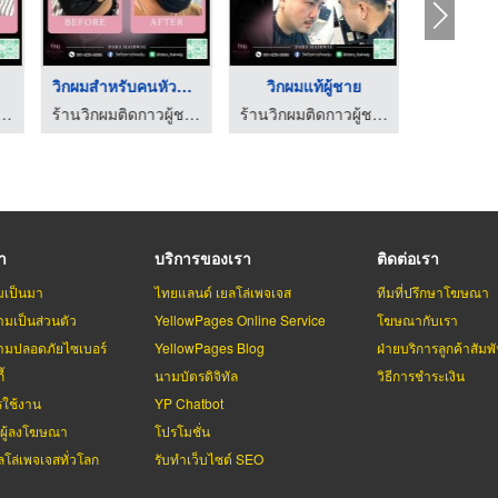
าว
วิกผมสำหรับคนหัวล้าน
วิกผมแท้ผู้ชาย
ร้านวิกผมติดกาวผู้ชาย ช่างองุ่น - Dara Hairwig
ร้านวิกผมติดกาวผู้ชาย ช่างองุ่น - Dara Hairwig
ร้านวิกผมติดกาวผู้ชาย ช่างองุ่น - Dara Hairwig
รา
บริการของเรา
ติดต่อเรา
มเป็นมา
ไทยแลนด์ เยลโล่เพจเจส
ทีมที่ปรึกษาโฆษณา
มเป็นส่วนตัว
YellowPages Online Service
โฆษณากับเรา
มปลอดภัยไซเบอร์
YellowPages Blog
ฝ่ายบริการลูกค้าสัมพั
้
นามบัตรดิจิทัล
วิธีการชำระเงิน
รใช้งาน
YP Chatbot
บผู้ลงโฆษณา
โปรโมชั่น
ลโล่เพจเจสทั่วโลก
รับทำเว็บไซต์ SEO