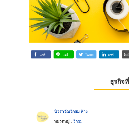
แชร์
แชร์
Tweet
แชร์
ธุรกิจ
นิวราวัณวิกผม ห้าง
หมวดหมู่ :
วิกผม