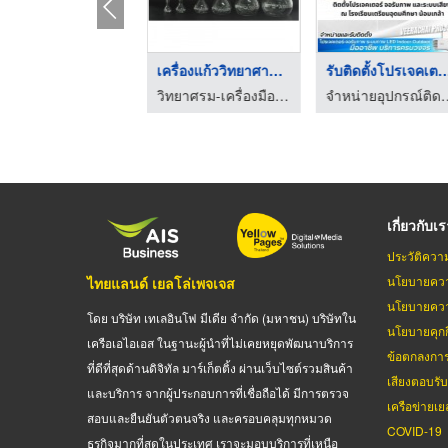
เครื่องมือห้องผ่าตัด
เครื่องแก้ววิทยาศาตร ...
รับติดตั้งโปรเจคเ
วิทยาศรม-เครื่องมือทางวิทยาศาสตร์
วิทยาศรม-เครื่องมือทางวิทยาศาสตร์
จำหน่ายอุปกรณ์ติดตั้
เกี่ยวกับเ
ประวัติควา
นโยบายควา
ไทยแลนด์ เยลโล่เพจเจส
นโยบายควา
โดย บริษัท เทเลอินโฟ มีเดีย จำกัด (มหาชน) บริษัทใน
นโยบายคุกกี
เครือเอไอเอส ในฐานะผู้นำที่ไม่เคยหยุดพัฒนาบริการ
ข้อตกลงกา
ที่ดีที่สุดด้านดิจิทัล มาร์เก็ตติ้ง ผ่านเว็บไซต์รวมสินค้า
เสียงตอบรั
และบริการ จากผู้ประกอบการที่เชื่อถือได้ มีการตรวจ
เครือข่ายเย
สอบและยืนยันตัวตนจริง และครอบคลุมทุกหมวด
COVID-19
ธุรกิจมากที่สุดในประเทศ เราจะมอบบริการที่เหนือ