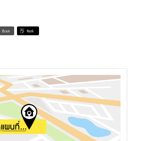
อีเมล
พิมพ์