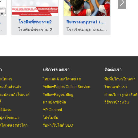
ตอร ...
โรงพิมพ์พระราม2
กิจกรรมอนุบาล1 เข้าเ ...
เครื่องมื
งโปรเจคเตอร์ ทุกระบบ
โรงพิมพ์พระราม 2
โรงเรียนอนุบาลนนทบุรี อนุบาลปากเกร็ด เนอสเซอรี่เมืองทอง
รา
บริการของเรา
ติดต่อเรา
มเป็นมา
ไทยแลนด์ เยลโล่เพจเจส
ทีมที่ปรึกษาโฆษณา
มเป็นส่วนตัว
YellowPages Online Service
โฆษณากับเรา
มปลอดภัยไซเบอร์
YellowPages Blog
ฝ่ายบริการลูกค้าสัมพั
้
นามบัตรดิจิทัล
วิธีการชำระเงิน
รใช้งาน
YP Chatbot
บผู้ลงโฆษณา
โปรโมชั่น
ลโล่เพจเจสทั่วโลก
รับทำเว็บไซต์ SEO